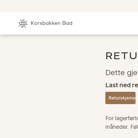
RETU
Dette gje
Last ned r
Returskjema
For lagerfør
måneder. Føl