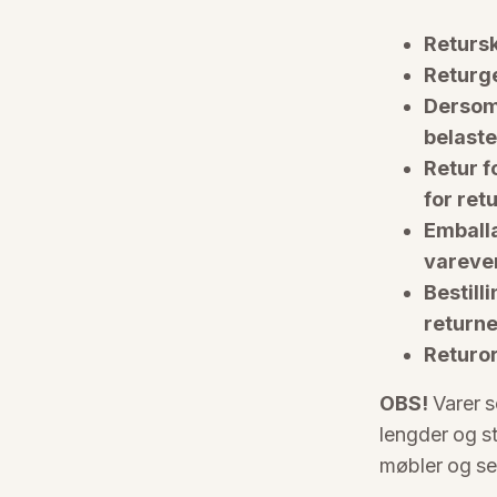
Retursk
Returge
Dersom 
belaste
Retur f
for ret
Emballa
varever
Bestill
returne
Returor
OBS!
Varer s
lengder og st
møbler og ser