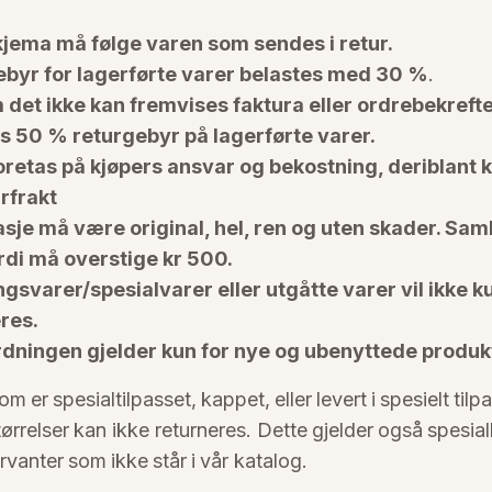
jema må følge varen som sendes i retur.
byr for lagerførte varer belastes med 30 %
.
det ikke kan fremvises faktura eller ordrebekreft
s 50 % returgebyr på lagerførte varer.
oretas på kjøpers ansvar og bekostning, deriblant 
urfrakt
sje må være original, hel, ren og uten skader. Sam
di må overstige kr 500.
ingsvarer/spesialvarer eller utgåtte varer vil ikke 
res.
dningen gjelder kun for nye og ubenyttede produk
om er spesialtilpasset, kappet, eller levert i spesielt til
ørrelser kan ikke returneres. Dette gjelder også spesial
vanter som ikke står i vår katalog.