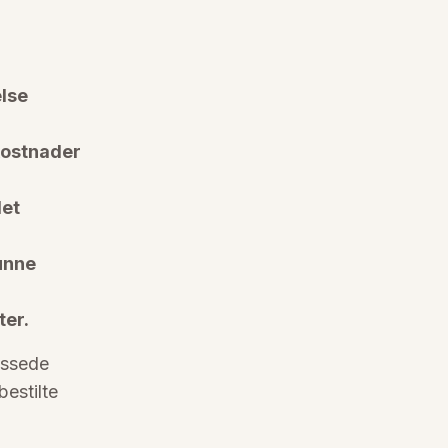
else
kostnader
let
kunne
ter.
passede
bestilte