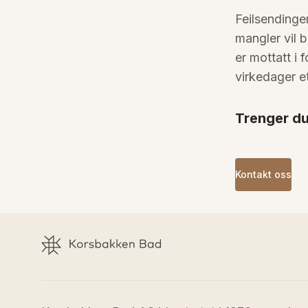
Feilsendinger
mangler vil b
er mottatt i 
virkedager e
Trenger du
Kontakt oss