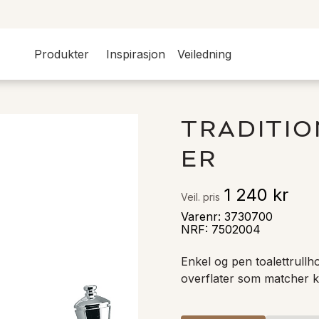
Produkter
Inspirasjon
Veiledning
TRADITI
ER
1 240 kr
Veil. pris
Varenr
:
3730700
NRF
:
7502004
Enkel og pen toalettrullho
overflater som matcher k