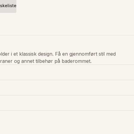
skeliste
lder i et klassisk design. Få en gjennomført stil med 
raner og annet tilbehør på baderommet.
onDrawingPdf.pdf