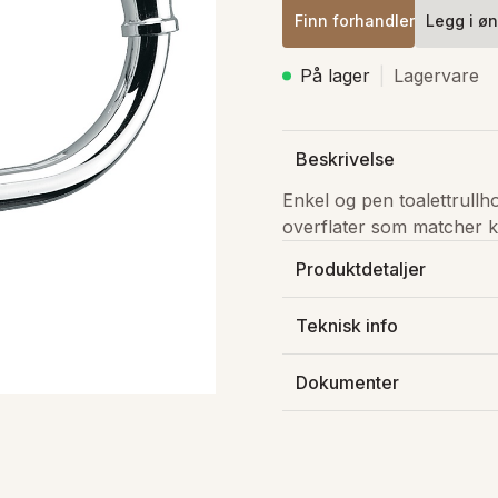
Finn forhandler
Legg i øn
På lager
Lagervare
Beskrivelse
Enkel og pen toalettrullho
overflater som matcher k
Produktdetaljer
Produsert av
:
Damixa AS
Teknisk info
Varenummer
:
3730700
Vekt
:
0.32 kg
NRF-nummer
:
7502004
Dokumenter
Justerbar høyde
:
Nei
Lagerstatus
:
På lager
Termostatstyrt
:
Nei
Farge kraner
:
Krom
Last ned FDV
Materiale kraner
:
Fargekode
:
00
Materiale kraner
:
Last ned filen GetDimensi