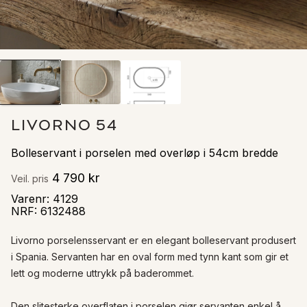
LIVORNO 54
Bolleservant i porselen med overløp i 54cm bredde
4 790 kr
Veil. pris
Varenr
:
4129
NRF
:
6132488
Livorno porselensservant er en elegant bolleservant produsert 
i Spania. Servanten har en oval form med tynn kant som gir et 
lett og moderne uttrykk på baderommet.

Den slitesterke overflaten i porselen gjør servanten enkel å 