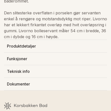
baderommet.

Den slitesterke overflaten i porselen gjør servanten 
enkel å rengjøre og motstandsdyktig mot riper. Livorno 
har et lekkert firkantet overløp med hvit overløpsring i 
gummi. Livorno bolleservant måler 54 cm i bredde, 36 
cm i dybde og 16 cm i høyde. 
Produktdetaljer
Produsert av
:
Bathco Collection S.L.
Funksjoner
Varenummer
:
4129
Overløp
NRF-nummer
:
6132488
Teknisk info
Lagerstatus
:
Ikke på lager
Dybde
:
36 cm
Farge servant
:
Hvit
Dokumenter
Bredde
:
54 cm
GTIN
:
8435120450121
Høyde
:
16 cm
Last ned FDV
Last ned filen 2189-livorno-4129-en.pdf