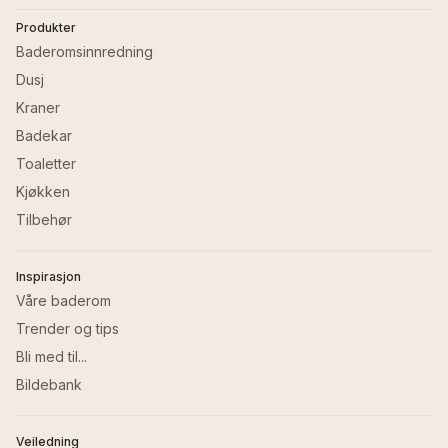
Produkter
Last ned filen GetPdf.pdf
Baderomsinnredning
Dusj
Last ned filen GetDimensionDrawingPdf.pdf
Kraner
Badekar
Toaletter
Kjøkken
Tilbehør
Inspirasjon
Våre baderom
Trender og tips
Bli med til...
Bildebank
Veiledning