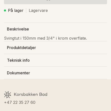
På lager
Lagervare
Beskrivelse
Svingtut i 150mm med 3/4" i krom overflate.
Produktdetaljer
Produsert av
:
Damixa AS
Teknisk info
Varenummer
:
4807600
Vekt
:
0.206 kg
NRF-nummer
:
4332638
Dokumenter
Justerbar høyde
:
Nei
Lagerstatus
:
På lager
Termostatstyrt
:
Nei
Farge kraner
:
Krom
Last ned FDV
Fargekode
:
00
GTIN
:
5708516337140
Last ned filen GetDimensionDrawingPdf.pdf
+47 22 35 27 60
Last ned filen GetPdf.pdf