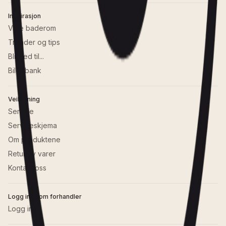
Inspirasjon
Våre baderom
Trender og tips
Bli med til...
Bildebank
Veiledning
Service
Serviceskjema
Om produktene
Retur av varer
Kontakt oss
Logg inn som forhandler
Logg inn