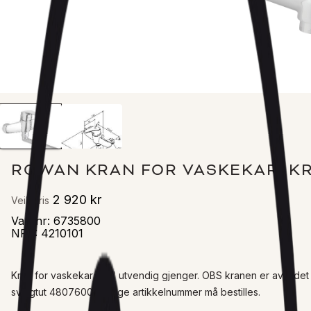
ROWAN KRAN FOR VASKEKAR, K
2 920 kr
Veil. pris
Varenr
:
6735800
NRF
:
4210101
Kran for vaskekar 3/4" utvendig gjenger. OBS kranen er avbildet
svingtut 4807600, begge artikkelnummer må bestilles.