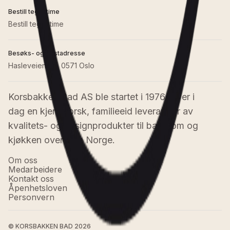
Bestill tegnetime
Bestill tegnetime
Besøks- og postadresse
Hasleveien 28, 0571 Oslo
Korsbakken Bad AS ble startet i 1976 og er i 
dag en kjent norsk, familieeid leverandør av 
kvalitets- og designprodukter til baderom og 
kjøkken over hele Norge.
Om oss
Medarbeidere
Kontakt oss
Åpenhetsloven
Personvern
© KORSBAKKEN BAD
2026