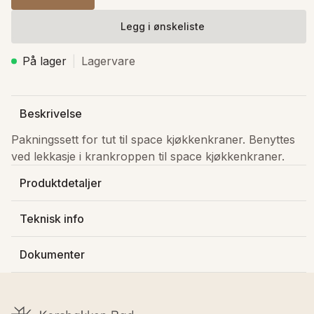
Legg i ønskeliste
På lager
Lagervare
Beskrivelse
Pakningssett for tut til space kjøkkenkraner. Benyttes 
ved lekkasje i krankroppen til space kjøkkenkraner. 
Produktdetaljer
Produsert av
:
Damixa AS
Teknisk info
Varenummer
:
2393900
Lagerstatus
:
På lager
Dokumenter
GTIN
:
5708516718901
Last ned FDV