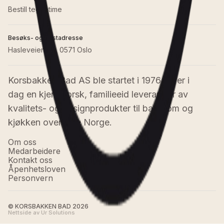
Bestill tegnetime
Besøks- og postadresse
Hasleveien 28, 0571 Oslo
Korsbakken Bad AS ble startet i 1976 og er i 
dag en kjent norsk, familieeid leverandør av 
kvalitets- og designprodukter til baderom og 
kjøkken over hele Norge.
Om oss
Medarbeidere
Kontakt oss
Åpenhetsloven
Personvern
© KORSBAKKEN BAD
2026
Nettside av Ur Solutions