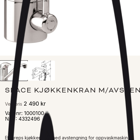
SPACE KJØKKENKRAN M/AVSTE
2 490 kr
Veil. pris
Varenr
:
1000100
NRF
:
4332496
Ett greps kjøkkenkran med avstengning for oppvaskmaskin.