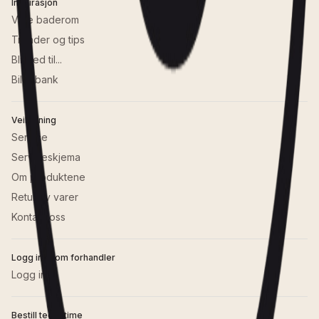
Inspirasjon
Våre baderom
Trender og tips
Bli med til...
Bildebank
Veiledning
Service
Serviceskjema
Om produktene
Retur av varer
Kontakt oss
Logg inn som forhandler
Logg inn
Bestill tegnetime