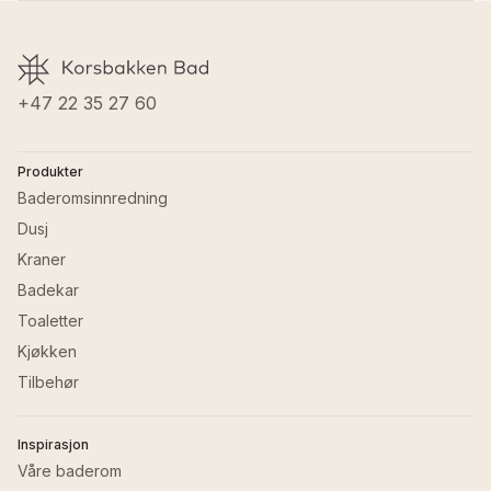
Høyde
:
11 cm
GTIN
:
8435120463336
Last ned FDV
Materiale servanter
:
Porselen
+47 22 35 27 60
Produkter
Baderomsinnredning
Dusj
Kraner
Badekar
Toaletter
Kjøkken
Tilbehør
Inspirasjon
Våre baderom