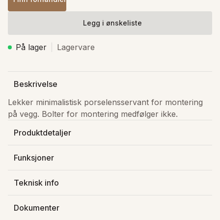
Legg i ønskeliste
På lager
Lagervare
Beskrivelse
Lekker minimalistisk porselensservant for montering 
på vegg. Bolter for montering medfølger ikke. 
Produktdetaljer
Produsert av
:
Bathco Collection S.L.
Funksjoner
Varenummer
:
4052N
Vegghengt
NRF-nummer
:
6132487
Teknisk info
Lagerstatus
:
På lager
Dybde
:
26.5 cm
Farge servant
:
Hvit
Dokumenter
Bredde
:
40 cm
Materiale servanter
:
Porselen