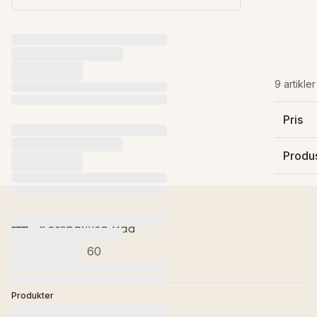
9 artikler
Pris
Produ
Min pris
Bathc
Olymp
+47 22 35 27 60
Produkter
Baderomsinnredning