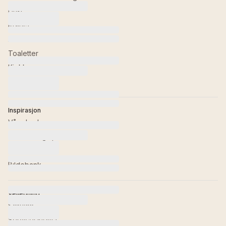
Dusj
Kraner
Badekar
Toaletter
Kjøkken
Tilbehør
Inspirasjon
Våre baderom
Trender og tips
Bli med til...
Bildebank
Veiledning
Service
Serviceskjema