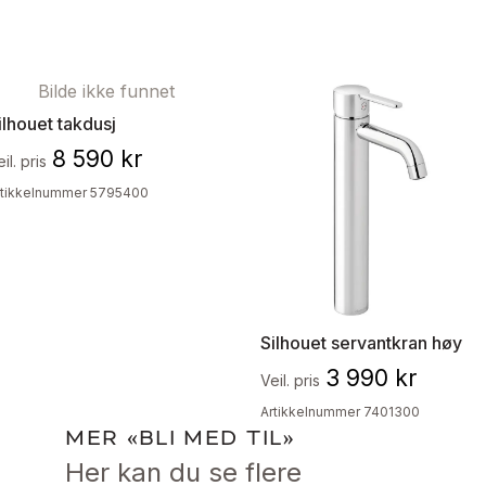
Bilde ikke funnet
ilhouet takdusj
8 590 kr
il. pris
rtikkelnummer 5795400
Silhouet servantkran høy
3 990 kr
Veil. pris
Artikkelnummer 7401300
MER «BLI MED TIL»
Her kan du se flere 