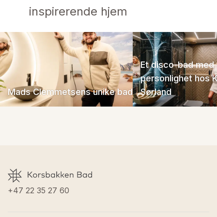
inspirerende hjem
Et disco-bad med
personlighet hos K
Mads Clemmetsens unike bad
Sørland
+47 22 35 27 60