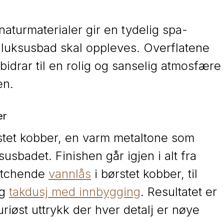
aturmaterialer gir en tydelig spa-
t luksusbad skal oppleves. Overflatene
 bidrar til en rolig og sanselig atmosfære
en.
er
rstet kobber, en varm metaltone som
susbadet. Finishen går igjen i alt fra
tchende
vannlås
i børstet kobber, til
og
takdusj med innbygging
. Resultatet er
uriøst uttrykk der hver detalj er nøye