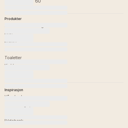
+47 22 35 27 60
Produkter
Baderomsinnredning
Dusj
Kraner
Badekar
Toaletter
Kjøkken
Tilbehør
Inspirasjon
Våre baderom
Trender og tips
Bli med til...
Bildebank