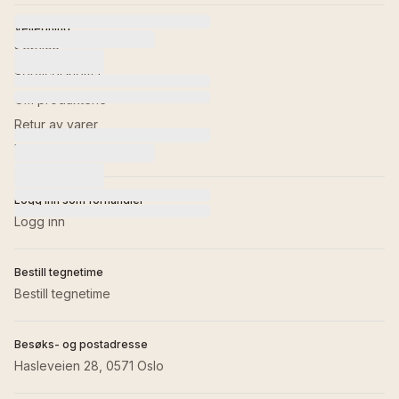
Veiledning
Service
Serviceskjema
Om produktene
Retur av varer
Kontakt oss
Logg inn som forhandler
Logg inn
Bestill tegnetime
Bestill tegnetime
Besøks- og postadresse
Hasleveien 28, 0571 Oslo