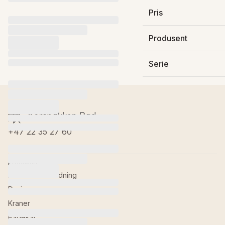
Pris
4 000 kr
Produsent
Damixa AS
Serie
Tradition
+47 22 35 27 60
Produkter
Baderomsinnredning
Dusj
Kraner
Badekar