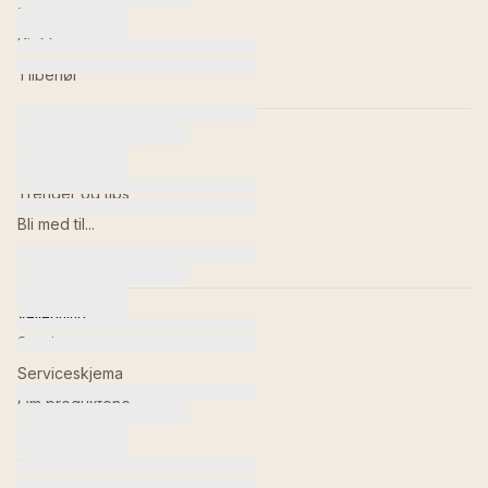
Toaletter
Kjøkken
Tilbehør
Inspirasjon
Våre baderom
Trender og tips
Bli med til...
Bildebank
Veiledning
Service
Serviceskjema
Om produktene
Retur av varer
Kontakt oss