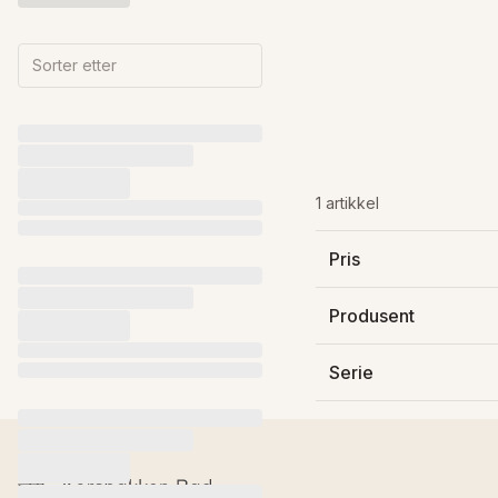
Sorter etter
1 artikkel
Pris
11 490 kr
Produsent
Novellini SpA
Serie
Young 2.0