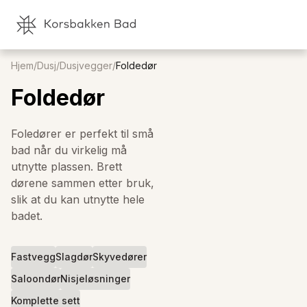
Hjem
/
Dusj
/
Dusjvegger
/
Foldedør
Foldedør
Foledører er perfekt til små
bad når du virkelig må
utnytte plassen. Brett
dørene sammen etter bruk,
slik at du kan utnytte hele
badet.
Fastvegg
Slagdør
Skyvedører
Saloondør
Nisjeløsninger
Komplette sett