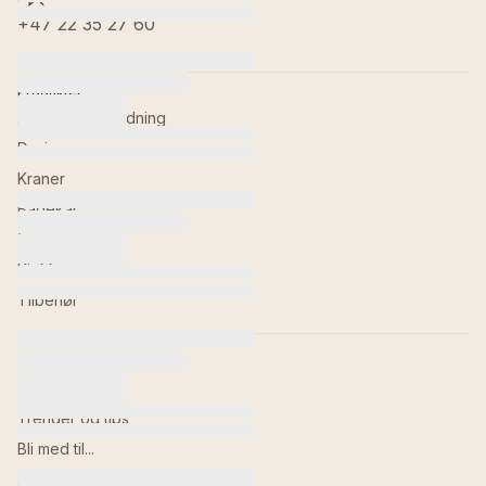
+47 22 35 27 60
Produkter
Baderomsinnredning
Dusj
Kraner
Badekar
Toaletter
Kjøkken
Tilbehør
Inspirasjon
Våre baderom
Trender og tips
Bli med til...
Bildebank