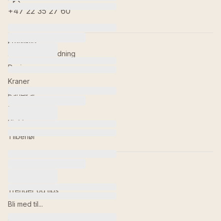
+47 22 35 27 60
Produkter
Baderomsinnredning
Dusj
Kraner
Badekar
Toaletter
Kjøkken
Tilbehør
Inspirasjon
Våre baderom
Trender og tips
Bli med til...
Bildebank