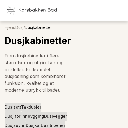
Hjem
/
Dusj
/
Dusjkabinetter
Dusjkabinetter
Finn dusjkabinetter i flere
størrelser og utførelser og
modeller. En komplett
dusjløsning som kombinerer
funksjon, kvalitet og et
moderne uttrykk til badet.
Dusjsett
Takdusjer
Dusj for innbygging
Dusjvegger
Dusjsøyler
Dusjkar
Dusjtilbehør