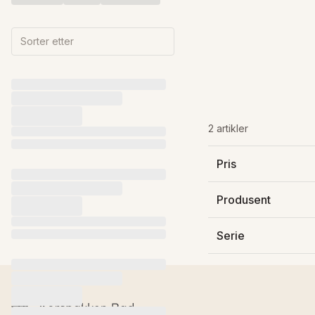
Sorter etter
2 artikler
Pris
55 490 kr
73 490 kr
Produsent
Novellini SpA
Serie
Glax