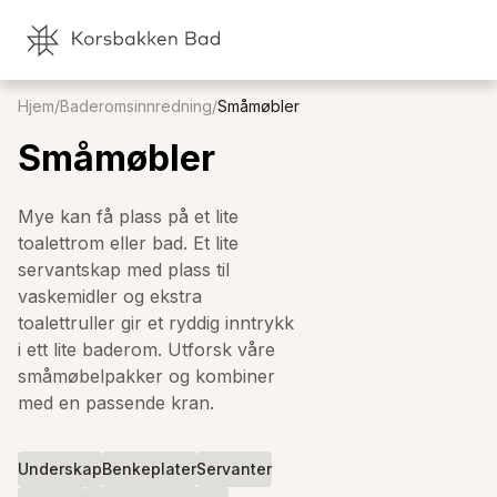
Hjem
/
Baderomsinnredning
/
Småmøbler
Småmøbler
Mye kan få plass på et lite
toalettrom eller bad. Et lite
servantskap med plass til
vaskemidler og ekstra
toalettruller gir et ryddig inntrykk
i ett lite baderom. Utforsk våre
småmøbelpakker og kombiner
med en passende kran.
Underskap
Benkeplater
Servanter