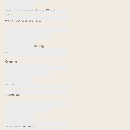
Tacna
+47 22 35 27 60
Produkter
Baderomsinnredning
Dusj
Kraner
Badekar
Toaletter
Kjøkken
Tilbehør
Inspirasjon
Våre baderom
Trender og tips