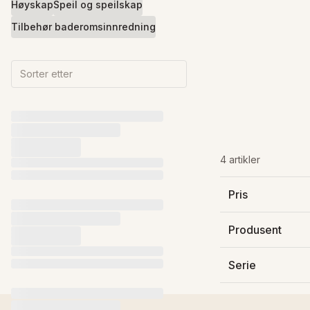
Høyskap
Speil og speilskap
Tilbehør baderomsinnredning
Sorter etter
4 artikler
Pris
4 090 kr
4 490 kr
Produsent
5 290 kr
5 400 kr
Bathco Collectio
Kame - Raguvos 
Serie
Niza
Paris
Small