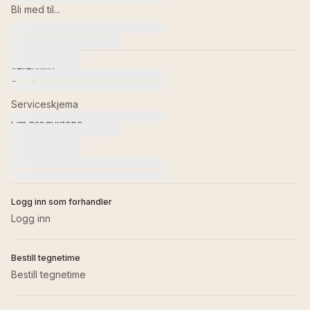
Bli med til...
Bildebank
Veiledning
Service
Serviceskjema
Om produktene
Retur av varer
Kontakt oss
Logg inn som forhandler
Logg inn
Bestill tegnetime
Bestill tegnetime