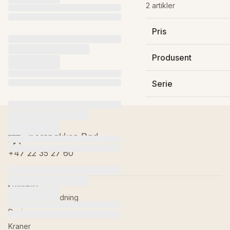
2 artikler
Pris
1 520 kr
3 060 kr
Produsent
Damixa AS
Serie
Silhouet
+47 22 35 27 60
Produkter
Baderomsinnredning
Dusj
Kraner