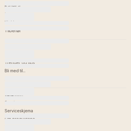
Badekar
Toaletter
Kjøkken
Tilbehør
Inspirasjon
Våre baderom
Trender og tips
Bli med til...
Bildebank
Veiledning
Service
Serviceskjema
Om produktene
Retur av varer