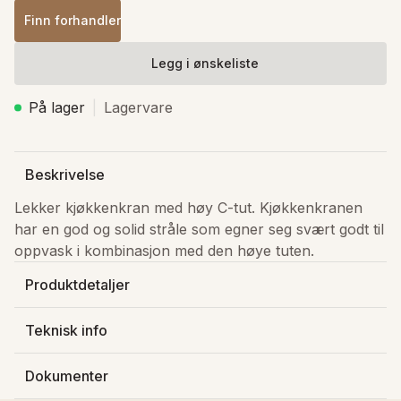
Finn forhandler
Legg i ønskeliste
På lager
Lagervare
Beskrivelse
Lekker kjøkkenkran med høy C-tut. Kjøkkenkranen 
har en god og solid stråle som egner seg svært godt til 
oppvask i kombinasjon med den høye tuten.
Produktdetaljer
Produsert av
:
Newform S.p.A.
Teknisk info
Varenummer
:
432521
Dybde
:
36 cm
NRF-nummer
:
4402319
Dokumenter
Bredde
:
28.5 cm
Lagerstatus
:
På lager