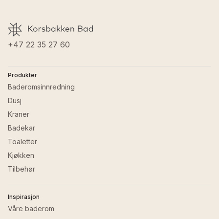
Høyde
:
7.5 cm
Farge kraner
:
Krom
Last ned FDV
Vekt
:
1.72 kg
Fargekode
:
21.018
Vannforbruk (l/min)
:
11.91 l
GTIN
:
8032503009442
Justerbar høyde
:
Nei
+47 22 35 27 60
Termostatstyrt
:
Nei
Produkter
Baderomsinnredning
Dusj
Kraner
Badekar
Toaletter
Kjøkken
Tilbehør
Inspirasjon
Våre baderom