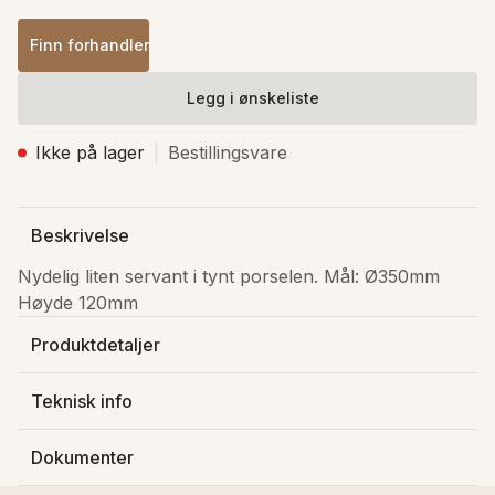
Finn forhandler
Legg i ønskeliste
Ikke på lager
Bestillingsvare
Beskrivelse
Nydelig liten servant i tynt porselen. Mål: Ø350mm 
Høyde 120mm
Produktdetaljer
Produsert av
:
Bathco Collection S.L.
Teknisk info
Varenummer
:
4086
Dybde
:
35 cm
NRF-nummer
:
6132842
Dokumenter
Bredde
:
35 cm
Lagerstatus
:
Ikke på lager