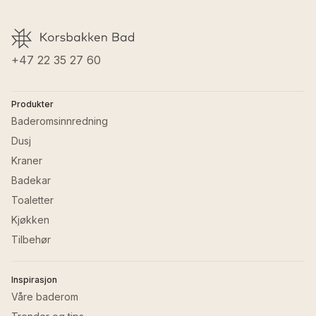
Høyde
:
12 cm
Farge servant
:
Hvit
Last ned FDV
Vekt
:
0 kg
Materiale servanter
:
Porselen
Materiale servanter
:
Porselen
GTIN
:
8435120436194
+47 22 35 27 60
Produkter
Baderomsinnredning
Dusj
Kraner
Badekar
Toaletter
Kjøkken
Tilbehør
Inspirasjon
Våre baderom