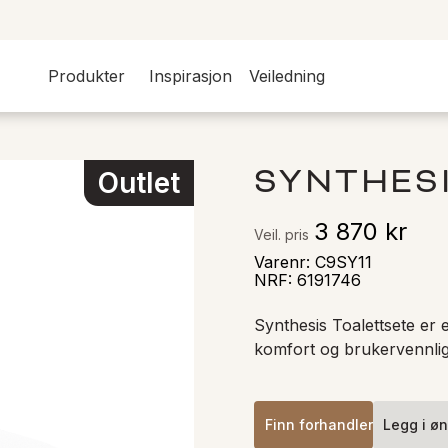
Produkter
Inspirasjon
Veiledning
SYNTHES
Outlet
3 870 kr
Veil. pris
Varenr
:
C9SY11
NRF
:
6191746
Synthesis Toalettsete er e
komfort og brukervennlig
Finn forhandler
Legg i øn