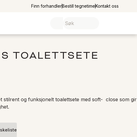
Finn forhandler
Bestill tegnetime
Kontakt oss
IS TOALETTSETE
t stilrent og funksjonelt toalettsete med soft-  close som gir 
het. 
skeliste