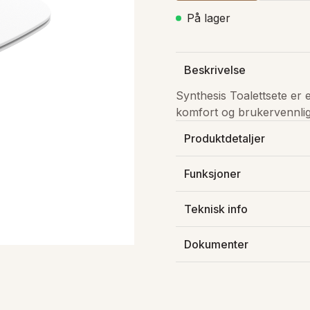
På lager
Beskrivelse
Synthesis Toalettsete er e
komfort og brukervennlig
Produktdetaljer
Produsert av
:
Olympia
Funksjoner
Varenummer
:
C9SY11
Soft-close
NRF-nummer
:
6191746
Teknisk info
Lagerstatus
:
På lager
Farge toaletter
:
Hvit matt
Dokumenter
GTIN
:
8026913068892
Last ned FDV