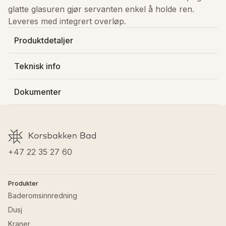
glatte glasuren gjør servanten enkel å holde ren. 
Leveres med integrert overløp.
Produktdetaljer
Produsert av
:
Kame - Raguvos Baldai Ir Ko
Teknisk info
Varenummer
:
113100120
Dybde
:
46.5 cm
NRF-nummer
:
6132743
Dokumenter
Bredde
:
121.5 cm
Lagerstatus
:
På lager
Høyde
:
3.5 cm
Farge servant
:
Hvit
Last ned FDV
Vekt
:
26.2 kg
Materiale servanter
:
Porselen
Materiale servanter
:
Porselen
GTIN
:
7072458002403
+47 22 35 27 60
Produkter
Baderomsinnredning
Dusj
Kraner