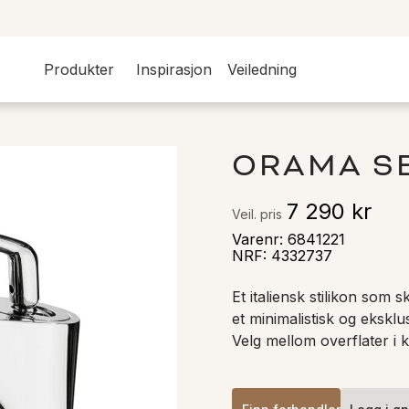
Produkter
Inspirasjon
Veiledning
ORAMA S
7 290 kr
Veil. pris
Varenr
:
6841221
NRF
:
4332737
Et italiensk stilikon som s
et minimalistisk og eksklu
Velg mellom overflater i k