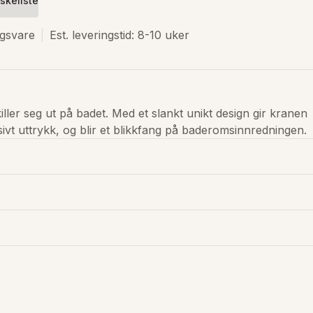
skeliste
ngsvare
Est. leveringstid: 8-10 uker
killer seg ut på badet. Med et slankt unikt design gir kranen 
sivt uttrykk, og blir et blikkfang på baderomsinnredningen.
.p.A.
r
 l