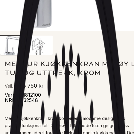
MERKUR KJØKKENKRAN M/HØY L
TUT OG UTTREKK, KROM
5 750 kr
Veil. pris
Varenr
:
1812100
NRF
:
4332548
Merkur kjøkkenkran i krom kombinerer moderne design med 
praktisk funksjonalitet. Den høye L-formede tuten gir god plass 
under kranen, ideell for store kjeler og daglig kjøkkenarbeid. Den