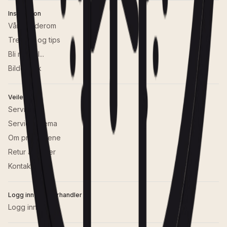
Inspirasjon
Våre baderom
Trender og tips
Bli med til...
Bildebank
Veiledning
Service
Serviceskjema
Om produktene
Retur av varer
Kontakt oss
Logg inn som forhandler
Logg inn