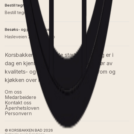
Bestill tegnetime
Bestill tegnetime
Besøks- og postadresse
Hasleveien 28, 0571 Oslo
Korsbakken Bad AS ble startet i 1976 og er i 
dag en kjent norsk, familieeid leverandør av 
kvalitets- og designprodukter til baderom og 
kjøkken over hele Norge.
Om oss
Medarbeidere
Kontakt oss
Åpenhetsloven
Personvern
© KORSBAKKEN BAD
2026
Nettside av Ur Solutions