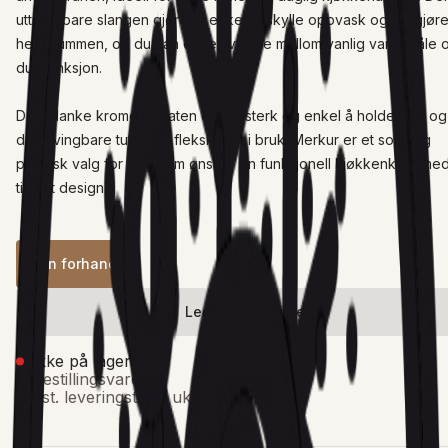
uttrekkbare slangen gjør det enkelt å skylle oppvask og rengjøre
hele kummen, og du kan enkelt veksle mellom vanlig vannstråle o
dusjfunksjon.

Den blanke kromoverflaten er slitesterk og enkel å holde ren, og 
den svingbare tuten gir fleksibilitet i bruk. Merkur er et solid og 
praktisk valg for deg som ønsker en funksjonell kjøkkenkran med
tidløst design.
Finn forhandler
Legg i ønskeliste
Ikke på lager
Bestillingsvare
Est. leveringstid: 3 uker