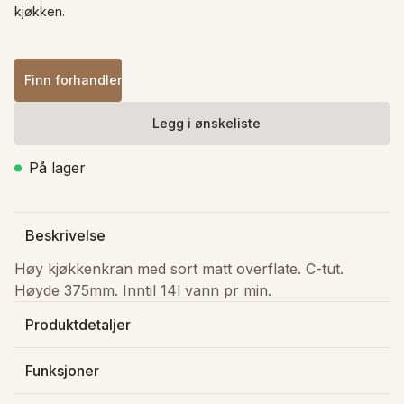
kjøkken.
Finn forhandler
Legg i ønskeliste
På lager
Beskrivelse
Høy kjøkkenkran med sort matt overflate. C-tut. 
Høyde 375mm. Inntil 14l vann pr min.
Produktdetaljer
Produsert av
:
Newform S.p.A.
Funksjoner
Varenummer
:
7182001093
Fleksibel slange
NRF-nummer
:
4402121