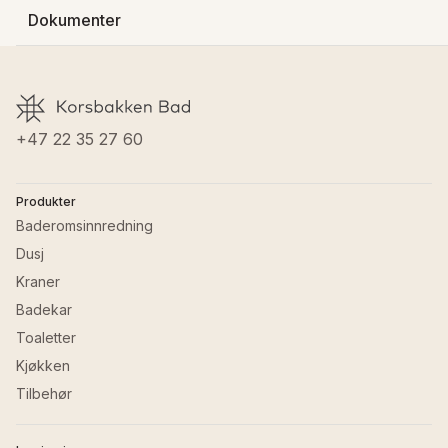
Dybde
:
40 cm
NRF-nummer
:
6132554
Dokumenter
Bredde
:
40 cm
Lagerstatus
:
På lager
Høyde
:
14 cm
Farge servant
:
Sort
Last ned FDV
Vekt
:
0 kg
Materiale servanter
:
Porselen
Materiale servanter
:
Porselen
GTIN
:
8435120461370
+47 22 35 27 60
Produkter
Baderomsinnredning
Dusj
Kraner
Badekar
Toaletter
Kjøkken
Tilbehør