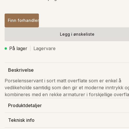
Finn forhandler
Legg i ønskeliste
På lager
Lagervare
Beskrivelse
Porselensservant i sort matt overflate som er enkel å 
vedlikeholde samtidig som den gir et moderne inntrykk og
kombineres med en rekke armaturer i forskjellige overfla
Produktdetaljer
Produsert av
:
Bathco Collection S.L.
Teknisk info
Varenummer
:
4084NEMT