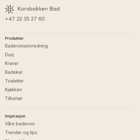
Vekt
:
30.671 kg
GTIN
:
7072458012563
Materiale baderomsmøbler
:
Malt MDF
+47 22 35 27 60
Produkter
Baderomsinnredning
Dusj
Kraner
Badekar
Toaletter
Kjøkken
Tilbehør
Inspirasjon
Våre baderom
Trender og tips