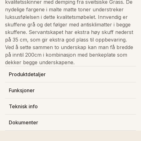
kvalitetsskinner med demping fra sveitsiske Grass. De 
nydelige fargene i malte matte toner understreker 
luksusfølelsen i dette kvalitetsmøbelet. Innvendig er 
skuffene grå og det følger med antisklimatter i begge 
skuffene. Servantskapet har ekstra høy skuff nederst 
på 35 cm, som gir ekstra god plass til oppbevaring. 
Ved å sette sammen to underskap kan man få bredde 
på inntil 200cm i kombinasjon med benkeplate som 
dekker begge underskapene.
Produktdetaljer
Produsert av
:
Kame - Raguvos Baldai Ir Ko
Funksjoner
Varenummer
:
350102060
Soft-close
NRF-nummer
:
7043082
Teknisk info
Lagerstatus
:
Ikke på lager
Dybde
:
46 cm
Farge baderomsmøbler
:
Hvit matt
Dokumenter
Bredde
:
59 cm
Farge innside
:
Grå
Høyde
:
56 cm
Materiale baderomsmøbler
:
Malt MDF
Last ned FDV