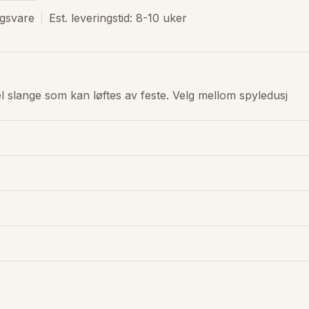
ngsvare
Est. leveringstid: 8-10 uker
 slange som kan løftes av feste. Velg mellom spyledusj 
.p.A.
r
 l