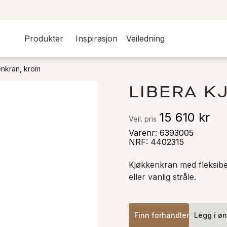
Produkter
Inspirasjon
Veiledning
enkran, krom
LIBERA 
15 610 kr
Veil. pris
Varenr
:
6393005
NRF
:
4402315
Kjøkkenkran med fleksibel
eller vanlig stråle.
Finn forhandler
Legg i øn