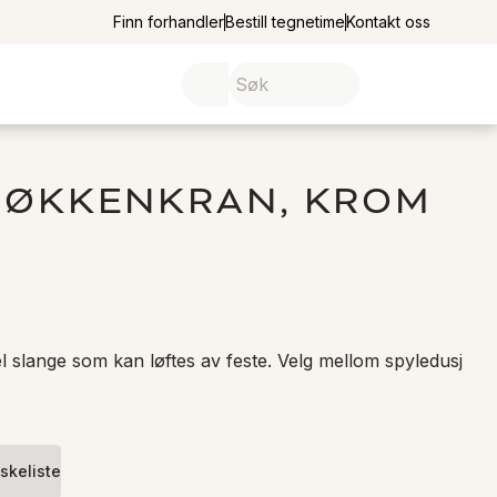
Finn forhandler
Bestill tegnetime
Kontakt oss
KJØKKENKRAN, KROM
 slange som kan løftes av feste. Velg mellom spyledusj 
skeliste