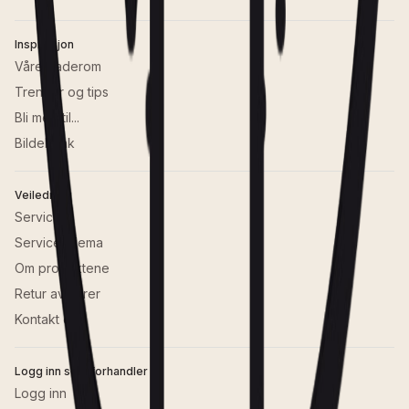
Inspirasjon
Våre baderom
Trender og tips
Bli med til...
Bildebank
Veiledning
Service
Serviceskjema
Om produktene
Retur av varer
Kontakt oss
Logg inn som forhandler
Logg inn