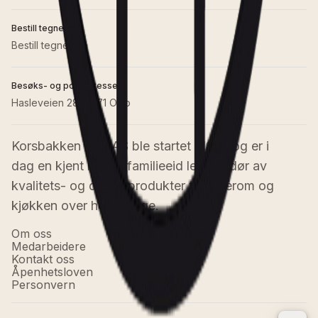
Bestill tegnetime
Bestill tegnetime
Besøks- og postadresse
Hasleveien 28, 0571 Oslo
Korsbakken Bad AS ble startet i 1976 og er i 
dag en kjent norsk, familieeid leverandør av 
kvalitets- og designprodukter til baderom og 
kjøkken over hele Norge.
Om oss
Medarbeidere
Kontakt oss
Åpenhetsloven
Personvern