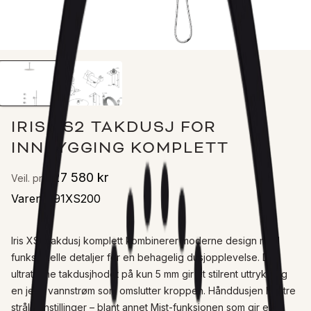
IRIS XS2 TAKDUSJ FOR
INNBYGGING KOMPLETT
27 580 kr
Veil. pris
Varenr
:
91XS200
Iris XS2 takdusj komplett kombinerer moderne design med 
funksjonelle detaljer for en behagelig dusjopplevelse. Det 
ultratynne takdusjhodet på kun 5 mm gir et stilrent uttrykk og 
en jevn vannstrøm som omslutter kroppen. Hånddusjen har tre 
stråleinnstillinger – blant annet Mist-funksjonen som gir en 