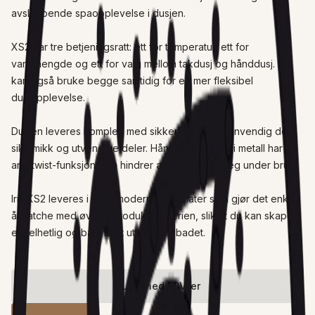
avslappende spaopplevelse i dusjen.

XS2 har tre betjeningsratt: ett for temperatur, ett for 
vannmengde og ett for valg mellom takdusj og hånddusj. Du 
kan også bruke begge samtidig for en mer fleksibel 
dusjopplevelse.

Dusjen leveres komplett med sikkerhetsboks, innvendig del, 
siklemikk og utvendige deler. Hånddusjslangen i metall har 
anti-twist-funksjon som hindrer at den tvinner seg under bruk.

Iris XS2 leveres i flere moderne overflater som gjør det enkelt 
å matche med øvrige produkter i serien, slik at du kan skape 
et helhetlig og balansert uttrykk på badet.
Last ned FDV-er