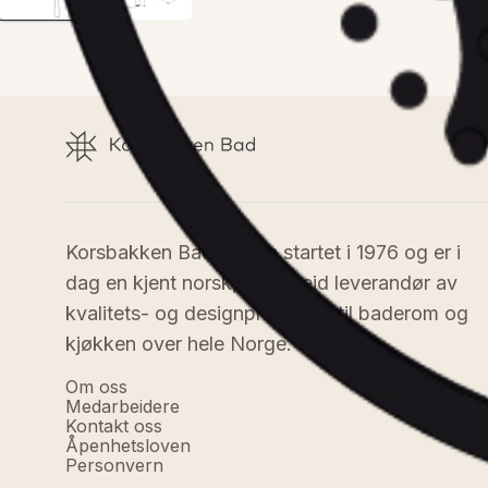
Korsbakken Bad AS ble startet i 1976 og er i 
dag en kjent norsk, familieeid leverandør av 
kvalitets- og designprodukter til baderom og 
kjøkken over hele Norge.
Om oss
Medarbeidere
Kontakt oss
Åpenhetsloven
Personvern