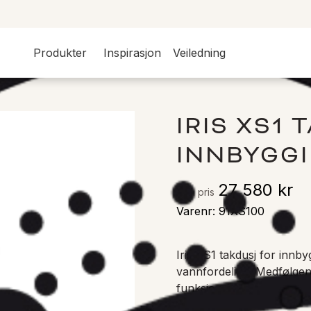
Produkter
Inspirasjon
Veiledning
IRIS XS1
INNBYGG
27 580 kr
Veil. pris
Varenr
:
91XS100
Iris XS1 takdusj for innb
vannfordeling. Medfølgend
funksjon for en unik dusj