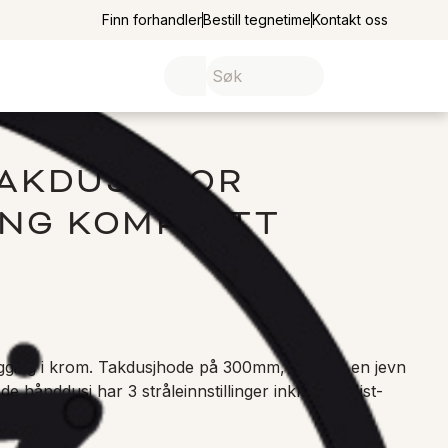
Finn forhandler
Bestill tegnetime
Kontakt oss
 TAKDUSJ FOR
ING KOMPLETT
ygging i krom. Takdusjhode på 300mm, som gir en jevn 
e hånddusj har 3 stråleinnstillinger inkludert Mist-
opplevelse. 