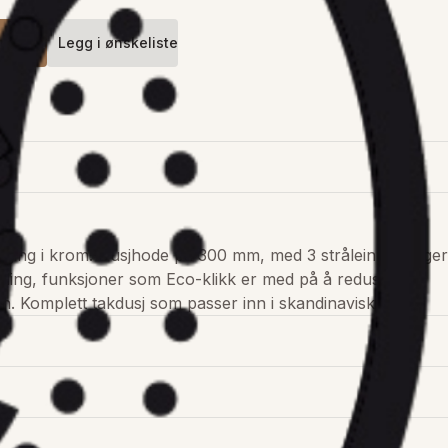
handler
Legg i ønskeliste
j for innbygging
Vis detaljer
ygging i krom. Dusjhode på 300 mm, med 3 stråleinnstillinger 
eling, funksjoner som Eco-klikk er med på å redusere 
n. Komplett takdusj som passer inn i skandinaviske bad.
Vis detaljer
 for innbygging med rosetter
Vis detaljer
Rub-clean