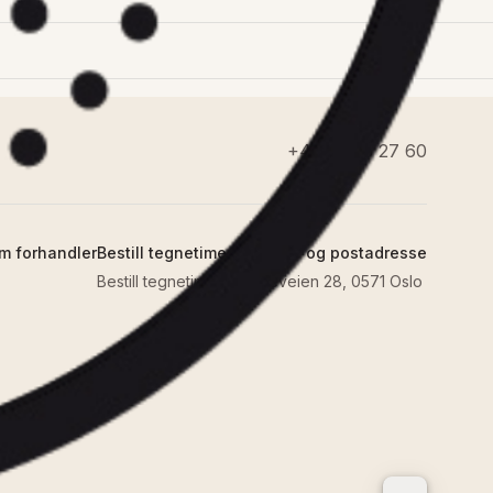
Skoldesperre
or Silhouet XS1/XS2 takdusj for innbygging
Vis detaljer
g
00 mm
g
+47 22 35 27 60
l
m forhandler
Bestill tegnetime
Besøks- og postadresse
Bestill tegnetime
Hasleveien 28, 0571 Oslo