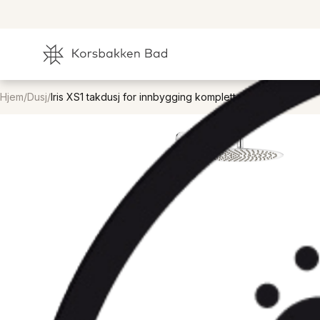
Hjem
/
Dusj
/
Iris XS1 takdusj for innbygging komplett