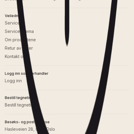
Veiledning
Service
Serviceskjema
Om produktene
Retur av varer
Kontakt oss
Logg inn som forhandler
Logg inn
Bestill tegnetime
Bestill tegnetime
Besøks- og postadresse
Hasleveien 28, 0571 Oslo