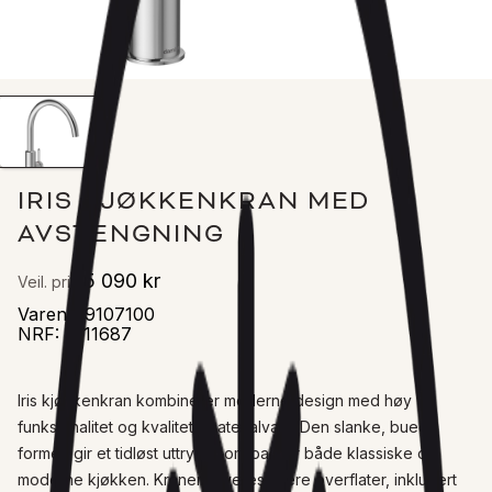
IRIS KJØKKENKRAN MED
AVSTENGNING
5 090 kr
Veil. pris
Varenr
:
9107100
NRF
:
1611687
Iris kjøkkenkran kombinerer moderne design med høy 
funksjonalitet og kvalitet i materialvalg. Den slanke, buede 
formen gir et tidløst uttrykk som passer både klassiske og 
moderne kjøkken. Kranen leveres i flere overflater, inkludert 