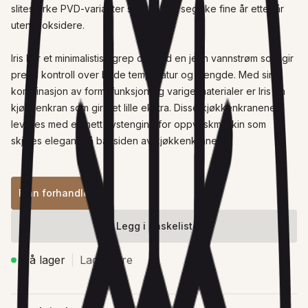
slitesterke PVD-varianter som holder seg like fine år etter år 
uten å oksidere.

Iris har et minimalistisk grep og med en jevn vannstrøm som gir 
presis kontroll over både temperatur og mengde. Med sin 
kombinasjon av form, funksjon og varige materialer er Iris en 
kjøkkenkran som gir det lille ekstra. Disse kjøkkenkranene 
leveres med en nett avstenging for oppvaskmaskin som 
skjules elegant på baksiden av kjøkkenkranen.
Finn forhandler
Legg i ønskeliste
På lager
Lagervare