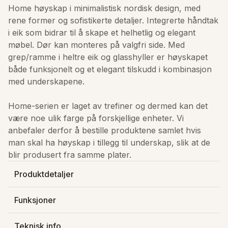
Home høyskap i minimalistisk nordisk design, med 
rene former og sofistikerte detaljer. Integrerte håndtak 
i eik som bidrar til å skape et helhetlig og elegant 
møbel. Dør kan monteres på valgfri side. Med 
grep/ramme i heltre eik og glasshyller er høyskapet 
både funksjonelt og et elegant tilskudd i kombinasjon 
med underskapene.

Home-serien er laget av trefiner og dermed kan det 
være noe ulik farge på forskjellige enheter. Vi 
anbefaler derfor å bestille produktene samlet hvis 
man skal ha høyskap i tillegg til underskap, slik at de 
blir produsert fra samme plater.
Produktdetaljer
Produsert av
:
Kame - Raguvos Baldai Ir Ko
Funksjoner
Varenummer
:
181343038
Ferdig sammensatt
Lagerstatus
:
På lager
Teknisk info