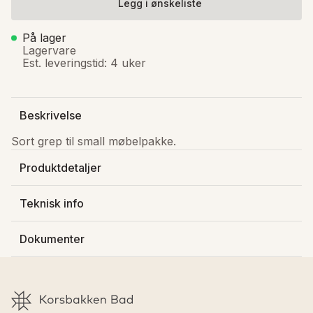
Legg i ønskeliste
På lager
Lagervare
Est. leveringstid: 4 uker
Beskrivelse
Sort grep til small møbelpakke.
Produktdetaljer
Produsert av
:
Kame - Raguvos Baldai Ir Ko
Teknisk info
Varenummer
:
520104000
Bredde
:
14.3 cm
Lagerstatus
:
På lager
Dokumenter
Farge baderomsmøbler
:
Sort matt
GTIN
:
0
Last ned FDV