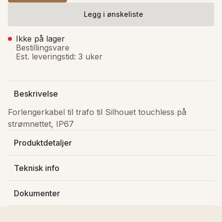
Legg i ønskeliste
Ikke på lager
Bestillingsvare
Est. leveringstid: 3 uker
Beskrivelse
Forlengerkabel til trafo til Silhouet touchless på 
strømnettet, IP67
Produktdetaljer
Produsert av
:
Damixa AS
Teknisk info
Varenummer
:
S600127
Materiale kraner
:
Lagerstatus
:
Ikke på lager
Dokumenter
Materiale kraner
:
GTIN
:
7391887239205
Last ned FDV