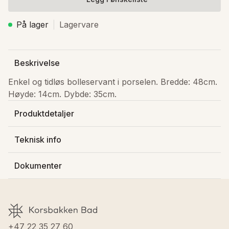
På lager
Lagervare
Beskrivelse
Enkel og tidløs bolleservant i porselen. Bredde: 48cm. 
Høyde: 14cm. Dybde: 35cm.
Produktdetaljer
Produsert av
:
Bathco Collection S.L.
Teknisk info
Varenummer
:
7026
Dybde
:
35 cm
Lagerstatus
:
På lager
Dokumenter
Bredde
:
48 cm
Farge servant
:
Hvit
Høyde
:
14 cm
Materiale servanter
:
Porselen
Last ned FDV
Vekt
:
7.5 kg
GTIN
:
8435120446117
Materiale servanter
:
Porselen
Inkludert monteringssett
:
Nei
+47 22 35 27 60