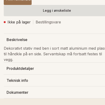
Legg i ønskeliste
Ikke på lager
Bestillingsvare
Beskrivelse
Dekorativt stativ med ben i sort matt aluminium med plass
til håndkle på en side. Servantskap må fortsatt festes til 
vegg.
Produktdetaljer
Produsert av
:
Kame - Raguvos Baldai Ir Ko
Teknisk info
Varenummer
:
516704000
Vekt
:
0 kg
NRF-nummer
:
7042892
Dokumenter
Lagerstatus
:
Ikke på lager
Farge tilbehør
:
Sort matt aluminium
Last ned FDV