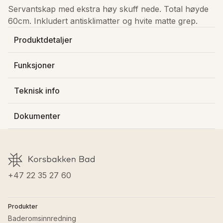
Servantskap med ekstra høy skuff nede. Total høyde 
60cm. Inkludert antisklimatter og hvite matte grep.
Produktdetaljer
Produsert av
:
Kame - Raguvos Baldai Ir Ko
Funksjoner
Varenummer
:
330102060
Ferdig sammensatt
NRF-nummer
:
7039288
Teknisk info
Soft-close
Lagerstatus
:
På lager
Dybde
:
45.5 cm
Farge baderomsmøbler
:
Hvit matt
Dokumenter
Bredde
:
59 cm
Farge innside
:
Grå
Høyde
:
60 cm
Farge grep
:
Hvit matt
Last ned FDV
Vekt
:
30.806 kg
Materiale baderomsmøbler
:
MDF front / MFC side
Materiale baderomsmøbler
:
MDF front / MFC side
GTIN
:
7072458009600
+47 22 35 27 60
Produkter
Baderomsinnredning