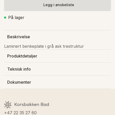
Legg i ønskeliste
På lager
Beskrivelse
Laminert benkeplate i grå ask trestruktur
Produktdetaljer
Produsert av
:
Kame - Raguvos Baldai Ir Ko
Teknisk info
Varenummer
:
513717060
Dybde
:
46.5 cm
NRF-nummer
:
7036388
Dokumenter
Bredde
:
61 cm
Lagerstatus
:
På lager
Høyde
:
2.5 cm
Farge baderomsmøbler
:
Grå ask
Last ned FDV
Vekt
:
4.63 kg
Materiale baderomsmøbler
:
MFC
Materiale baderomsmøbler
:
MFC
GTIN
:
7072458005251
+47 22 35 27 60