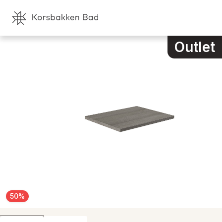
Outlet
50
%