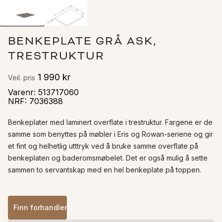
BENKEPLATE GRÅ ASK,
TRESTRUKTUR
1 990 kr
Veil. pris
Varenr
:
513717060
NRF
:
7036388
Benkeplater med laminert overflate i trestruktur. Fargene er de 
samme som benyttes på møbler i Eris og Rowan-seriene og gir 
et fint og helhetlig utttryk ved å bruke samme overflate på 
benkeplaten og baderomsmøbelet. Det er også mulig å sette 
sammen to servantskap med en hel benkeplate på toppen. 
Finn forhandler