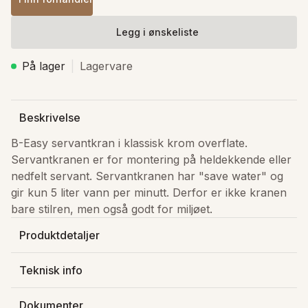
Legg i ønskeliste
På lager
Lagervare
Beskrivelse
B-Easy servantkran i klassisk krom overflate. 
Servantkranen er for montering på heldekkende eller 
nedfelt servant. Servantkranen har "save water" og 
gir kun 5 liter vann per minutt. Derfor er ikke kranen 
bare stilren, men også godt for miljøet. 
Produktdetaljer
Produsert av
:
Newform S.p.A.
Teknisk info
Varenummer
:
7261221
Bredde
:
5 cm
Lagerstatus
:
På lager
Dokumenter