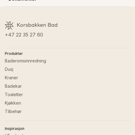
Høyde
:
14.5 cm
Farge kraner
:
Krom
Vannforbruk (l/min)
:
5 l
Materiale kraner
:
Messing
Last ned FDV
Materiale kraner
:
Messing
GTIN
:
8032503507474
Last ned filen Vannforbruk B-easy.pdf
+47 22 35 27 60
Produkter
Baderomsinnredning
Dusj
Kraner
Badekar
Toaletter
Kjøkken
Tilbehør
Inspirasjon