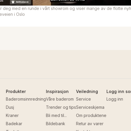
tar deg med en runde i vårt showrom og viser mange av de flotte ny
sleveien i Oslo
Produkter
Inspirasjon
Veiledning
Logg inn so
Baderomsinnredning
Våre baderom
Service
Logg inn
Dusj
Trender og tips
Serviceskjema
Kraner
Bli med til...
Om produktene
Badekar
Bildebank
Retur av varer