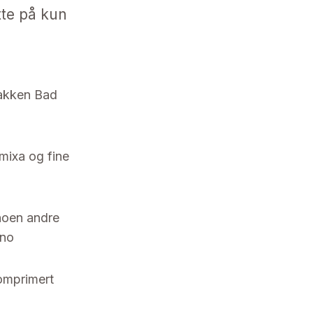
tte på kun
bakken Bad
amixa og fine
noen andre
.no
komprimert