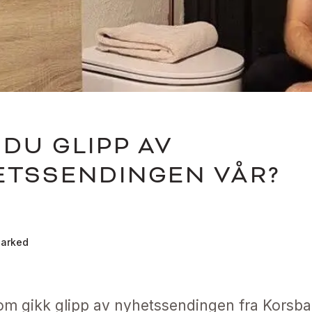
 DU GLIPP AV
ETSSENDINGEN VÅR?
arked
om gikk glipp av nyhetssendingen fra Korsb