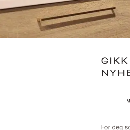
GIKK
NYH
M
For deg s