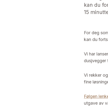
kan du for
15 minutte
For deg som
kan du forts
Vi har lanse
dusjvegger f
Vi rekker o
fine løsning
Følgen lenk
utgave av vå