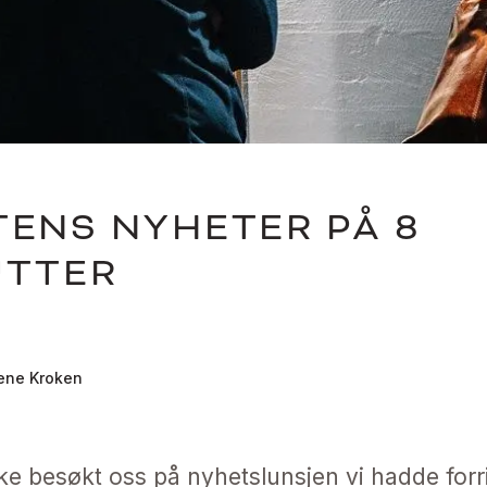
ENS NYHETER PÅ 8
UTTER
ene Kroken
kke besøkt oss på nyhetslunsjen vi hadde forr