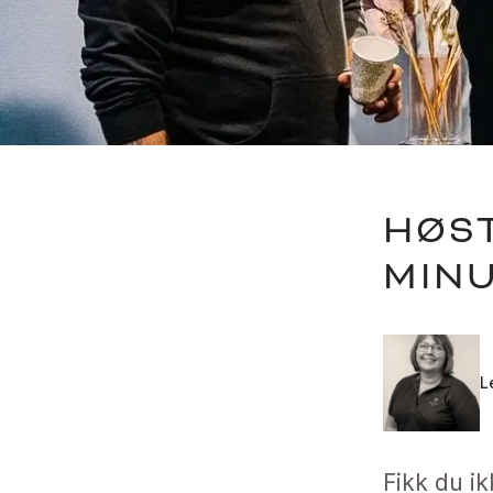
HØST
MIN
L
Fikk du i