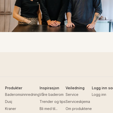
Produkter
Inspirasjon
Veiledning
Logg inn so
Baderomsinnredning
Våre baderom
Service
Logg inn
Dusj
Trender og tips
Serviceskjema
Kraner
Bli med til...
Om produktene