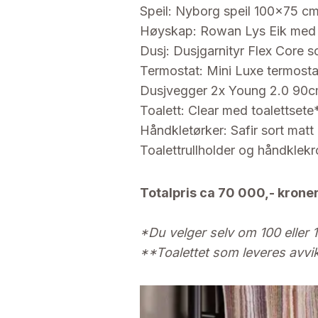
Speil: Nyborg speil 100x75 c
Høyskap: Rowan Lys Eik med 
Dusj: Dusjgarnityr Flex Core s
Termostat: Mini Luxe termosta
Dusjvegger 2x Young 2.0 90cm
Toalett: Clear med toalettsete
Håndkletørker: Safir sort matt
Toalettrullholder og håndklekro
Totalpris ca 70 000,- kroner
*Du velger selv om 100 eller
**Toalettet som leveres avvike