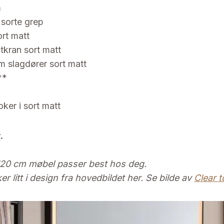
m
sorte grep
ort matt
tkran sort matt
 slagdører sort matt
**
ker i sort matt
.
 120 cm møbel passer best hos deg.
r litt i design fra hovedbildet her. Se bilde av
Clear t