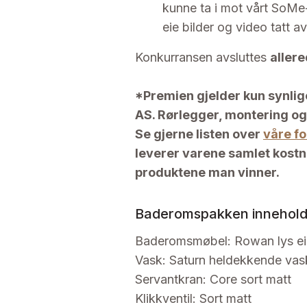
kunne ta i mot vårt SoMe-
eie bilder og video tatt a
Konkurransen avsluttes
aller
*Premien gjelder kun synlig
AS. Rørlegger, montering o
Se gjerne listen over
våre f
leverer varene samlet kostnad
produktene man vinner.
Baderomspakken inneholde
Baderomsmøbel: Rowan lys ei
Vask: Saturn heldekkende vas
Servantkran: Core sort matt
Klikkventil: Sort matt