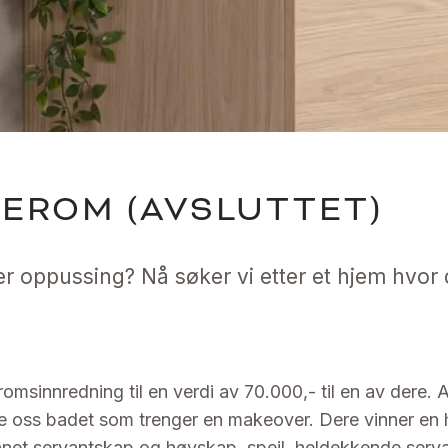
DEROM (AVSLUTTET)
 oppussing? Nå søker vi etter et hjem hvor d
msinnredning til en verdi av 70.000,- til en av dere. Al
vise oss badet som trenger en makeover. Dere vinner 
annet servantskap og høyskap, speil, heldekkende serva