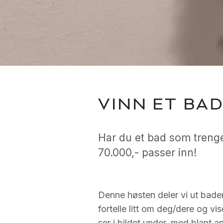
VINN ET BA
Har du et bad som trenger
70.000,- passer inn!
Denne høsten deler vi ut badero
fortelle litt om deg/dere og 
ser i bildet under, med blant 