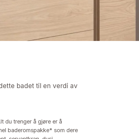
ette badet til en verdi av
t du trenger å gjøre er å
en hel baderomspakke* som dere
nt, servantkran, dusj,