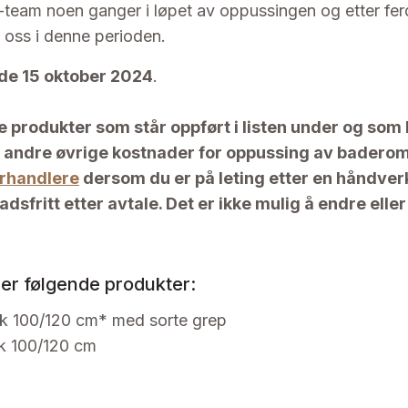
team noen ganger i løpet av oppussingen og etter ferd
v oss i denne perioden.
ede 15 oktober 2024
.
e produkter som står oppført i listen under og so
g andre øvrige kostnader for oppussing av baderom
orhandlere
dersom du er på leting etter en håndverk
sfritt etter avtale. Det er ikke mulig å endre eller
r følgende produkter:
k 100/120 cm* med sorte grep
k 100/120 cm