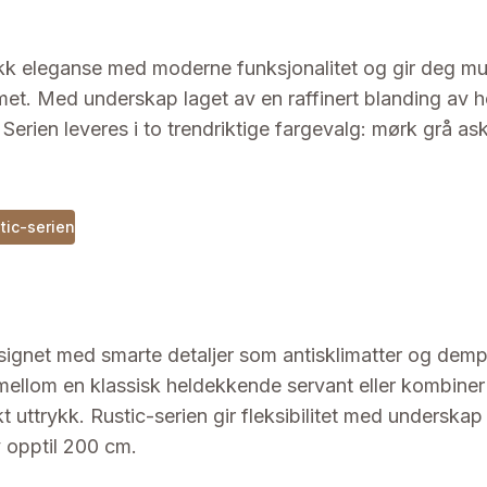
kk eleganse med moderne funksjonalitet og gir deg mul
t. Med underskap laget av en raffinert blanding av hel
 Serien leveres i to trendriktige fargevalg: mørk grå ask
stic-serien
esignet med smarte detaljer som antisklimatter og dem
 mellom en klassisk heldekkende servant eller kombine
kt uttrykk. Rustic-serien gir fleksibilitet med underskap
 opptil 200 cm.