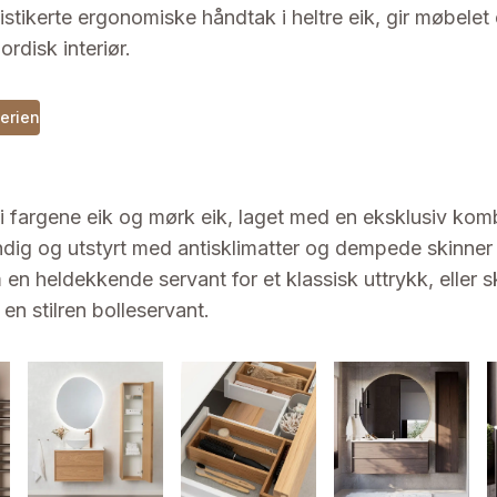
fistikerte ergonomiske håndtak i heltre eik, gir møbelet 
ordisk interiør.
serien
i fargene eik og mørk eik, laget med en eksklusiv komb
endig og utstyrt med antisklimatter og dempede skinner
en heldekkende servant for et klassisk uttrykk, eller s
n stilren bolleservant.