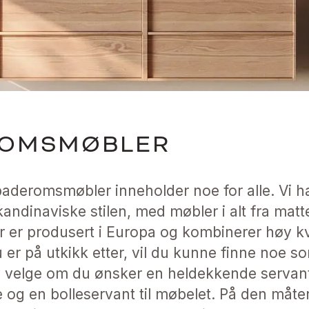
ROMSMØBLER
aderomsmøbler inneholder noe for alle. Vi har
ndinaviske stilen, med møbler i alt fra matt
r er produsert i Europa og kombinerer høy kva
u er på utkikk etter, vil du kunne finne noe 
v velge om du ønsker en heldekkende servant
og en bolleservant til møbelet. På den måte